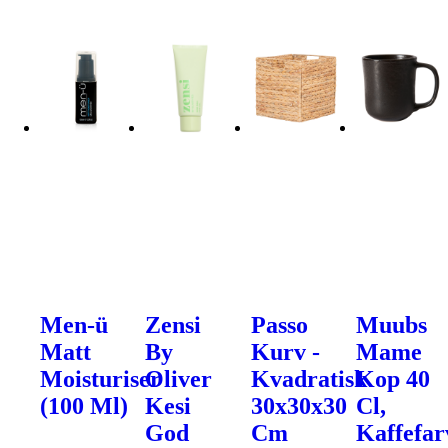
Men-ü
Zensi
Passo
Muubs
Matt
By
Kurv -
Mame
Moisturiser
Oliver
Kvadratisk
Kop 40
(100 Ml)
Kesi
30x30x30
Cl,
God
Cm
Kaffefar