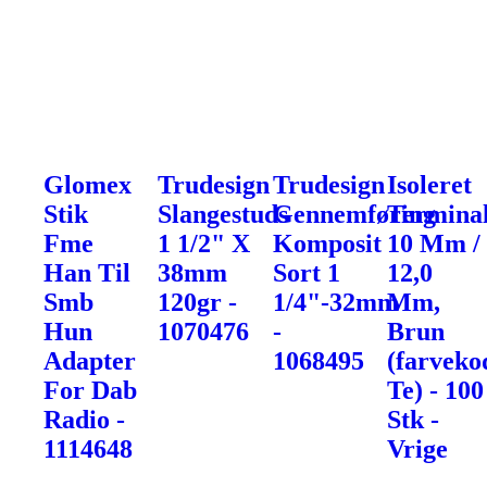
Glomex
Trudesign
Trudesign
Isoleret
Stik
Slangestuds
Gennemføring
Terminal
Fme
1 1/2" X
Komposit
10 Mm /
Han Til
38mm
Sort 1
12,0
Smb
120gr -
1/4"-32mm
Mm,
Hun
1070476
-
Brun
Adapter
1068495
(farveko
For Dab
Te) - 100
Radio -
Stk -
1114648
Vrige