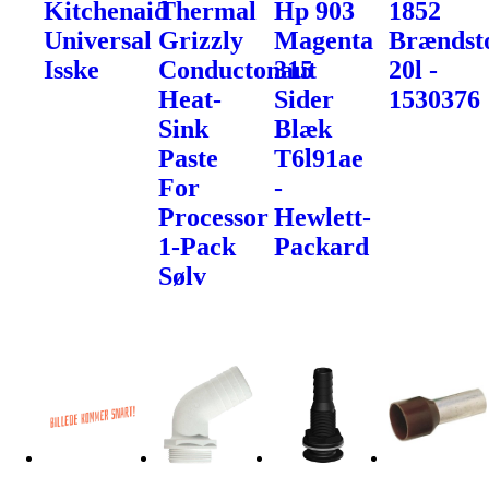
Kitchenaid
Thermal
Hp 903
1852
Universal
Grizzly
Magenta
Brændst
Isske
Conductonaut
315
20l -
Heat-
Sider
1530376
Sink
Blæk
Paste
T6l91ae
For
-
Processor
Hewlett-
1-Pack
Packard
Sølv