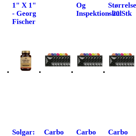
1" X 1"
Og
Størrels
- Georg
Inspektionshul
- 20 Stk
Fischer
Solgar:
Carbo
Carbo
Carbo