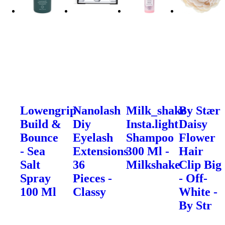
Lowengrip
Nanolash
Milk_shake
By Stær
Build &
Diy
Insta.light
Daisy
Bounce
Eyelash
Shampoo
Flower
- Sea
Extensions
300 Ml -
Hair
Salt
36
Milkshake
Clip Big
Spray
Pieces -
- Off-
100 Ml
Classy
White -
By Str