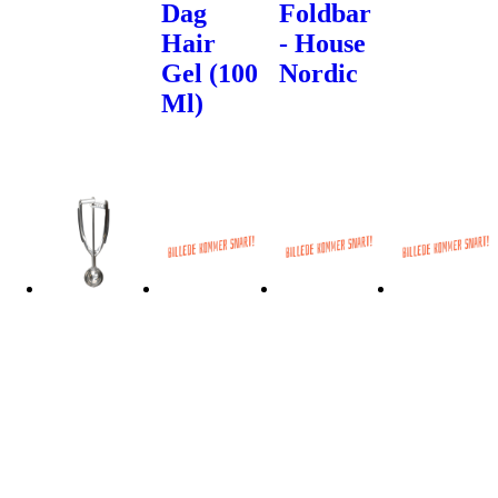
Dag
Foldbar
Hair
- House
Gel (100
Nordic
Ml)