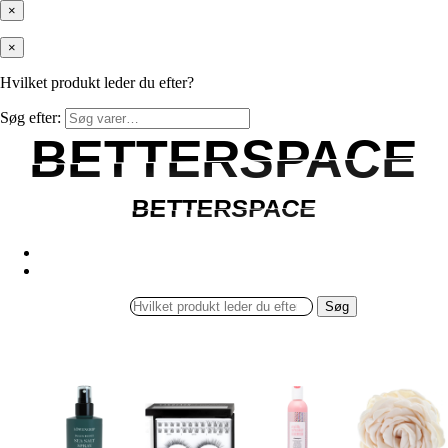
×
×
Hvilket produkt leder du efter?
Søg efter:
BETTERSPACE
BETTERSPACE
BETTERSPACE
BETTERSPACE
Søg