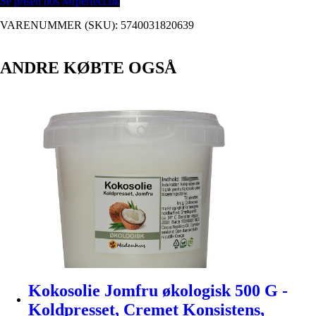
Se prisen hos Mrperfect.dk
VARENUMMER (SKU):
5740031820639
ANDRE KØBTE OGSÅ
Kokosolie Jomfru økologisk 500 G -
Koldpresset, Cremet Konsistens,