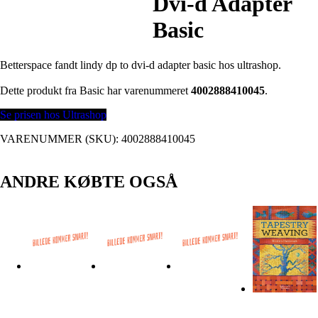
Dvi-d Adapter
Basic
Betterspace fandt lindy dp to dvi-d adapter basic hos ultrashop.
Dette produkt fra Basic har varenummeret
4002888410045
.
Se prisen hos Ultrashop
VARENUMMER (SKU):
4002888410045
ANDRE KØBTE OGSÅ