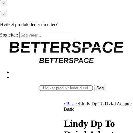
×
×
Hvilket produkt leder du efter?
Søg efter:
BETTERSPACE
BETTERSPACE
BETTERSPACE
BETTERSPACE
Søg
/
Basic
/
Lindy Dp To Dvi-d Adapter
Basic
Lindy Dp To