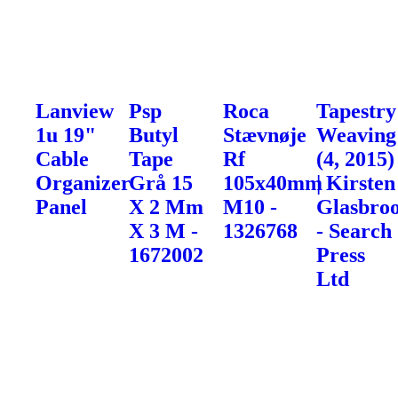
Lanview
Psp
Roca
Tapestry
1u 19"
Butyl
Stævnøje
Weaving
Cable
Tape
Rf
(4, 2015)
Organizer
Grå 15
105x40mm
| Kirsten
Panel
X 2 Mm
M10 -
Glasbro
X 3 M -
1326768
- Search
1672002
Press
Ltd