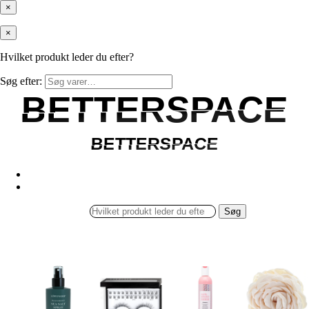
×
×
Hvilket produkt leder du efter?
Søg efter:
BETTERSPACE
BETTERSPACE
BETTERSPACE
BETTERSPACE
Søg