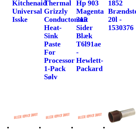
Kitchenaid
Thermal
Hp 903
1852
Universal
Grizzly
Magenta
Brændst
Isske
Conductonaut
315
20l -
Heat-
Sider
1530376
Sink
Blæk
Paste
T6l91ae
For
-
Processor
Hewlett-
1-Pack
Packard
Sølv