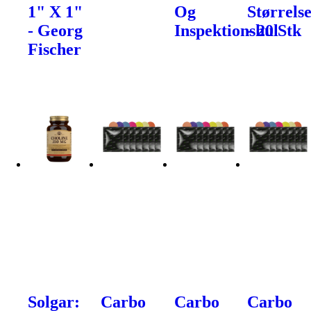
1" X 1"
Og
Størrels
- Georg
Inspektionshul
- 20 Stk
Fischer
Solgar:
Carbo
Carbo
Carbo