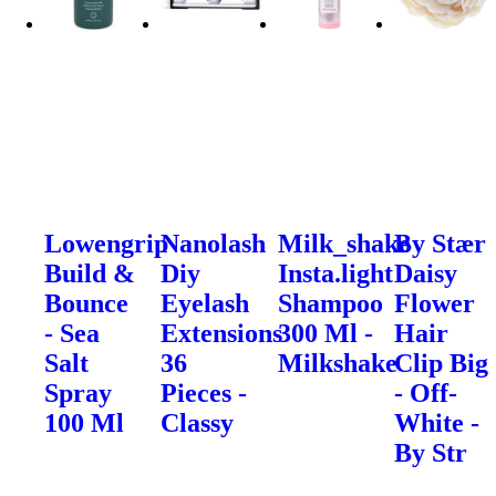
Lowengrip
Nanolash
Milk_shake
By Stær
Build &
Diy
Insta.light
Daisy
Bounce
Eyelash
Shampoo
Flower
- Sea
Extensions
300 Ml -
Hair
Salt
36
Milkshake
Clip Big
Spray
Pieces -
- Off-
100 Ml
Classy
White -
By Str