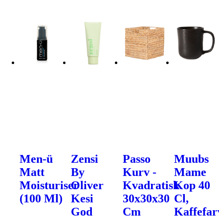
Men-ü
Zensi
Passo
Muubs
Matt
By
Kurv -
Mame
Moisturiser
Oliver
Kvadratisk
Kop 40
(100 Ml)
Kesi
30x30x30
Cl,
God
Cm
Kaffefar