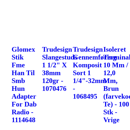
Glomex
Trudesign
Trudesign
Isoleret
Stik
Slangestuds
Gennemføring
Terminal
Fme
1 1/2" X
Komposit
10 Mm /
Han Til
38mm
Sort 1
12,0
Smb
120gr -
1/4"-32mm
Mm,
Hun
1070476
-
Brun
Adapter
1068495
(farveko
For Dab
Te) - 100
Radio -
Stk -
1114648
Vrige