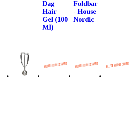
Dag
Foldbar
Hair
- House
Gel (100
Nordic
Ml)